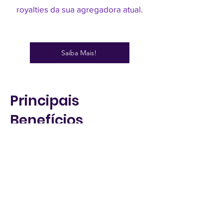
royalties da sua agregadora atual.
Saiba Mais!
Principais
Benefícios
Atendimento Executivo
Tenha atendimento para seu
selo diretamento no whatsapp