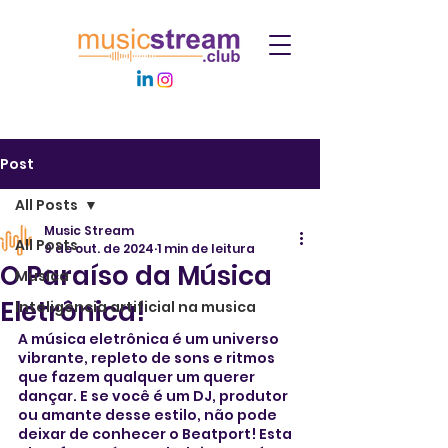
Post
All Posts
Music Stream
All Posts
9 de out. de 2024
1 min de leitura
O Paraíso da Música
Musica
Eletrônica!
Inteligencia artificial na musica
A música eletrônica é um universo 
vibrante, repleto de sons e ritmos 
que fazem qualquer um querer 
dançar. E se você é um DJ, produtor 
ou amante desse estilo, não pode 
deixar de conhecer o Beatport! Esta 